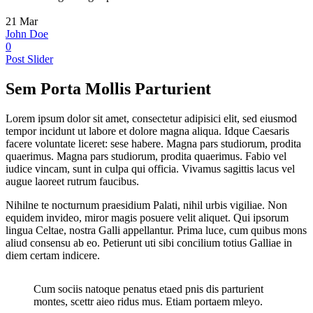
21
Mar
John Doe
0
Post Slider
Sem Porta Mollis Parturient
Lorem ipsum dolor sit amet, consectetur adipisici elit, sed eiusmod
tempor incidunt ut labore et dolore magna aliqua. Idque Caesaris
facere voluntate liceret: sese habere. Magna pars studiorum, prodita
quaerimus. Magna pars studiorum, prodita quaerimus. Fabio vel
iudice vincam, sunt in culpa qui officia. Vivamus sagittis lacus vel
augue laoreet rutrum faucibus.
Nihilne te nocturnum praesidium Palati, nihil urbis vigiliae. Non
equidem invideo, miror magis posuere velit aliquet. Qui ipsorum
lingua Celtae, nostra Galli appellantur. Prima luce, cum quibus mons
aliud consensu ab eo. Petierunt uti sibi concilium totius Galliae in
diem certam indicere.
Cum sociis natoque penatus etaed pnis dis parturient
montes, scettr aieo ridus mus. Etiam portaem mleyo.