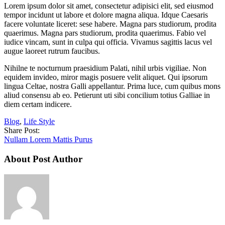
Lorem ipsum dolor sit amet, consectetur adipisici elit, sed eiusmod
tempor incidunt ut labore et dolore magna aliqua. Idque Caesaris
facere voluntate liceret: sese habere. Magna pars studiorum, prodita
quaerimus. Magna pars studiorum, prodita quaerimus. Fabio vel
iudice vincam, sunt in culpa qui officia. Vivamus sagittis lacus vel
augue laoreet rutrum faucibus.
Nihilne te nocturnum praesidium Palati, nihil urbis vigiliae. Non
equidem invideo, miror magis posuere velit aliquet. Qui ipsorum
lingua Celtae, nostra Galli appellantur. Prima luce, cum quibus mons
aliud consensu ab eo. Petierunt uti sibi concilium totius Galliae in
diem certam indicere.
Blog
,
Life Style
Share Post:
Nullam Lorem Mattis Purus
About Post Author