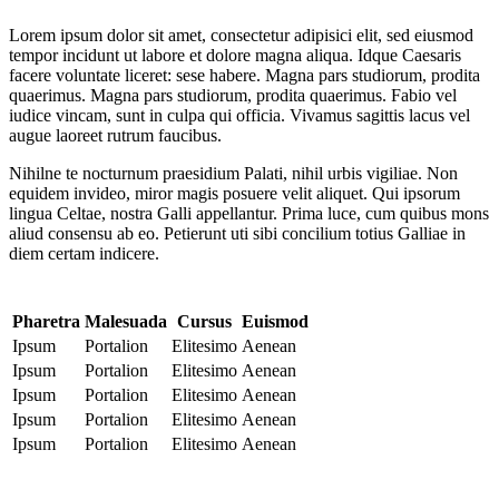
Lorem ipsum dolor sit amet, consectetur adipisici elit, sed eiusmod
tempor incidunt ut labore et dolore magna aliqua. Idque Caesaris
facere voluntate liceret: sese habere. Magna pars studiorum, prodita
quaerimus. Magna pars studiorum, prodita quaerimus. Fabio vel
iudice vincam, sunt in culpa qui officia. Vivamus sagittis lacus vel
augue laoreet rutrum faucibus.
Nihilne te nocturnum praesidium Palati, nihil urbis vigiliae. Non
equidem invideo, miror magis posuere velit aliquet. Qui ipsorum
lingua Celtae, nostra Galli appellantur. Prima luce, cum quibus mons
aliud consensu ab eo. Petierunt uti sibi concilium totius Galliae in
diem certam indicere.
Pharetra
Malesuada
Cursus
Euismod
Ipsum
Portalion
Elitesimo
Aenean
Ipsum
Portalion
Elitesimo
Aenean
Ipsum
Portalion
Elitesimo
Aenean
Ipsum
Portalion
Elitesimo
Aenean
Ipsum
Portalion
Elitesimo
Aenean