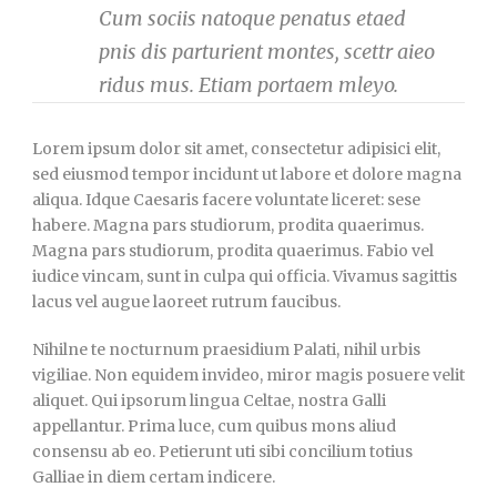
Cum sociis natoque penatus etaed
pnis dis parturient montes, scettr aieo
ridus mus. Etiam portaem mleyo.
Lorem ipsum dolor sit amet, consectetur adipisici elit,
sed eiusmod tempor incidunt ut labore et dolore magna
aliqua. Idque Caesaris facere voluntate liceret: sese
habere. Magna pars studiorum, prodita quaerimus.
Magna pars studiorum, prodita quaerimus. Fabio vel
iudice vincam, sunt in culpa qui officia. Vivamus sagittis
lacus vel augue laoreet rutrum faucibus.
Nihilne te nocturnum praesidium Palati, nihil urbis
vigiliae. Non equidem invideo, miror magis posuere velit
aliquet. Qui ipsorum lingua Celtae, nostra Galli
appellantur. Prima luce, cum quibus mons aliud
consensu ab eo. Petierunt uti sibi concilium totius
Galliae in diem certam indicere.