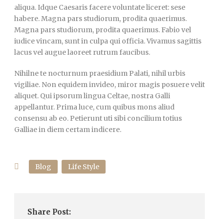
aliqua. Idque Caesaris facere voluntate liceret: sese
habere. Magna pars studiorum, prodita quaerimus.
Magna pars studiorum, prodita quaerimus. Fabio vel
iudice vincam, sunt in culpa qui officia. Vivamus sagittis
lacus vel augue laoreet rutrum faucibus.
Nihilne te nocturnum praesidium Palati, nihil urbis
vigiliae. Non equidem invideo, miror magis posuere velit
aliquet. Qui ipsorum lingua Celtae, nostra Galli
appellantur. Prima luce, cum quibus mons aliud
consensu ab eo. Petierunt uti sibi concilium totius
Galliae in diem certam indicere.
Blog
Life Style
Share Post: