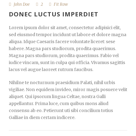
John Doe
2
Fit Row
DONEC LUCTUS IMPERDIET
Lorem ipsum dolor sit amet, consectetur adipisici elit,
sed eiusmod tempor incidunt ut labore et dolore magna
aliqua. Idque Caesaris facere voluntate liceret: sese
habere. Magna pars studiorum, prodita quaerimus.
Magna pars studiorum, prodita quaerimus. Fabio vel
iudice vincam, sunt in culpa qui officia. Vivamus sagittis
lacus vel augue laoreet rutrum faucibus.
Nihilne te nocturnum praesidium Palati, nihil urbis
vigiliae. Non equidem invideo, miror magis posuere velit
aliquet. Qui ipsorum lingua Celtae, nostra Galli
appellantur. Prima luce, cum quibus mons aliud
consensu ab eo. Petierunt uti sibi concilium totius
Galliae in diem certam indicere.