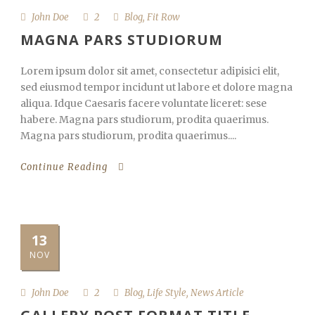
John Doe
2
Blog
,
Fit Row
MAGNA PARS STUDIORUM
Lorem ipsum dolor sit amet, consectetur adipisici elit,
sed eiusmod tempor incidunt ut labore et dolore magna
aliqua. Idque Caesaris facere voluntate liceret: sese
habere. Magna pars studiorum, prodita quaerimus.
Magna pars studiorum, prodita quaerimus....
Continue Reading
13
NOV
John Doe
2
Blog
,
Life Style
,
News Article