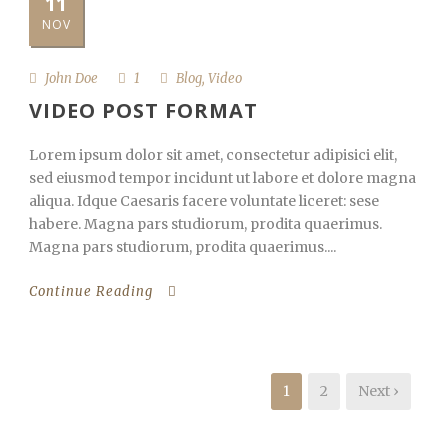
11
NOV
John Doe
1
Blog
,
Video
VIDEO POST FORMAT
Lorem ipsum dolor sit amet, consectetur adipisici elit,
sed eiusmod tempor incidunt ut labore et dolore magna
aliqua. Idque Caesaris facere voluntate liceret: sese
habere. Magna pars studiorum, prodita quaerimus.
Magna pars studiorum, prodita quaerimus....
Continue Reading
1
2
Next ›