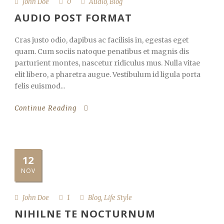
John Doe
0
Audio
,
Blog
AUDIO POST FORMAT
Cras justo odio, dapibus ac facilisis in, egestas eget
quam. Cum sociis natoque penatibus et magnis dis
parturient montes, nascetur ridiculus mus. Nulla vitae
elit libero, a pharetra augue. Vestibulum id ligula porta
felis euismod...
Continue Reading
12
NOV
John Doe
1
Blog
,
Life Style
NIHILNE TE NOCTURNUM