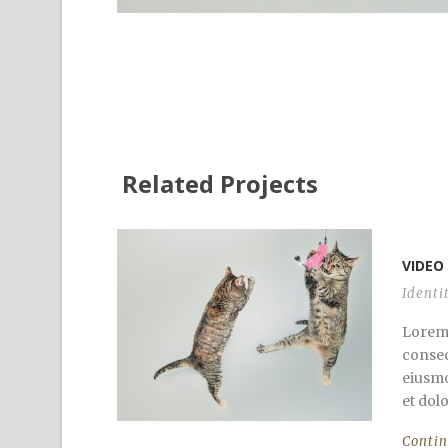
Related Projects
VIDEO
Identi
Lorem 
consect
eiusmo
et dol
Conti