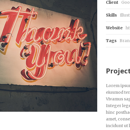
Client
Goo
Skills
Illus
Website
ht
Tags
Bran
Projec
Lorem ipsum 
eiusmod tem
Vivamus sagi
Integer lege
hinc posthac
amet, consec
incidunt ut