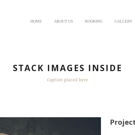
HOME
ABOUT US
BOOKING
GALLERY
STACK IMAGES INSIDE
Caption placed here
Project