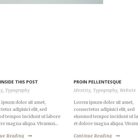
 INSIDE THIS POST
PROIN PELLENTESQUE
ty
,
Typography
Identity
,
Typography
,
Website
ipsum dolor sit amet,
Lorem ipsum dolor sit amet,
etur adipisici elit, sed
consectetur adipisici elit, sed
d tempor incidunt ut labore
eiusmod tempor incidunt ut l
ore magna aliqua. Vivamus...
et dolore magna aliqua. Vivamu
nue Reading
Continue Reading