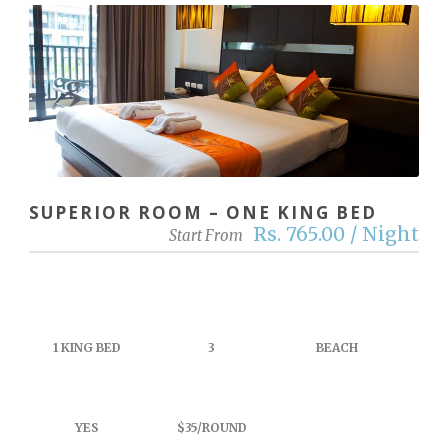
SUPERIOR ROOM – ONE KING BED
Rs. 765.00 / Night
Start From
1 KING BED
3
BEACH
YES
$35/ROUND