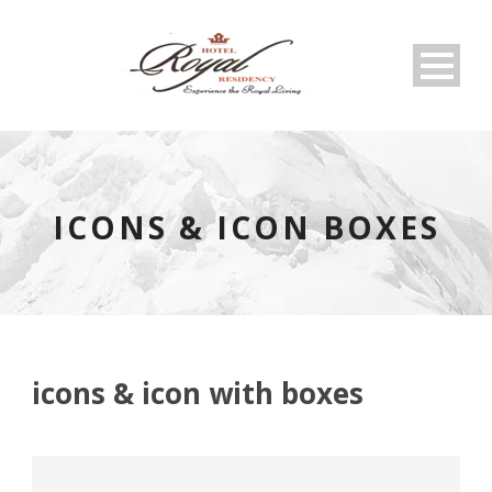
ICONS & ICON BOXES
icons & icon with boxes