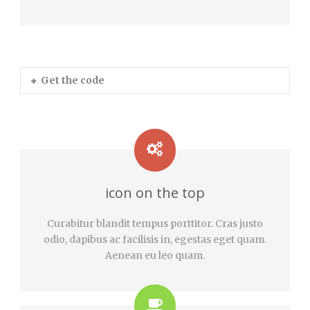
Get the code
icon on the top
Curabitur blandit tempus porttitor. Cras justo
odio, dapibus ac facilisis in, egestas eget quam.
Aenean eu leo quam.