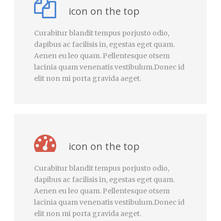
icon on the top
Curabitur blandit tempus porjusto odio,
dapibus ac facilisis in, egestas eget quam.
Aenen eu leo quam. Pellentesque otsem
lacinia quam venenatis vestibulum.Donec id
elit non mi porta gravida aeget.
icon on the top
Curabitur blandit tempus porjusto odio,
dapibus ac facilisis in, egestas eget quam.
Aenen eu leo quam. Pellentesque otsem
lacinia quam venenatis vestibulum.Donec id
elit non mi porta gravida aeget.