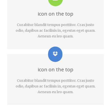
icon on the top
Curabitur blandit tempus porttitor. Cras justo
odio, dapibus ac facilisis in, egestas eget quam.
Aenean eu leo quam.
icon on the top
Curabitur blandit tempus porttitor. Cras justo
odio, dapibus ac facilisis in, egestas eget quam.
Aenean eu leo quam.