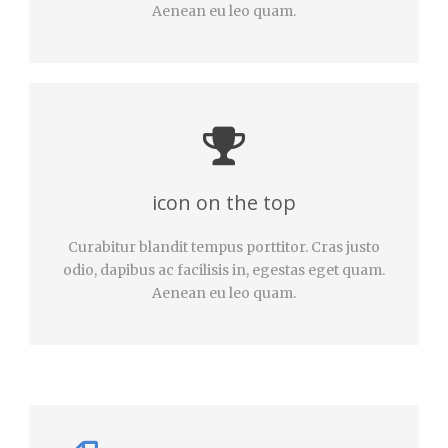
Aenean eu leo quam.
icon on the top
Curabitur blandit tempus porttitor. Cras justo
odio, dapibus ac facilisis in, egestas eget quam.
Aenean eu leo quam.